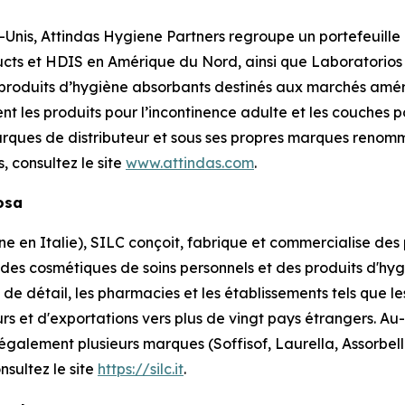
-Unis, Attindas Hygiene Partners regroupe un portefeuill
cts et HDIS en Amérique du Nord, ainsi que Laboratorios
 produits d’hygiène absorbants destinés aux marchés amér
ent les produits pour l’incontinence adulte et les couches
rques de distributeur et sous ses propres marques reno
s, consultez le site
www.attindas.com
.
losa
en Italie), SILC conçoit, fabrique et commercialise des p
 des cosmétiques de soins personnels et des produits d'h
de détail, les pharmacies et les établissements tels que les
rs et d'exportations vers plus de vingt pays étrangers. 
 également plusieurs marques (Soffisof, Laurella, Assorbe
nsultez le site
https://silc.it
.