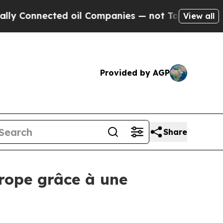
onnected oil Companies — not Taxpayers — the Ch
View all
Provided by AGP
Share
urope grâce à une