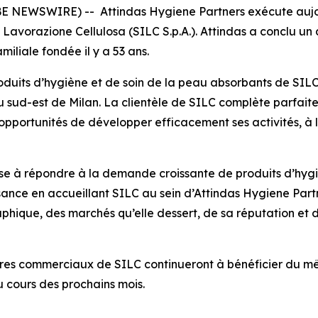
BE NEWSWIRE) -- Attindas Hygiene Partners exécute aujo
a Lavorazione Cellulosa (SILC S.p.A.). Attindas a conclu u
amiliale fondée il y a 53 ans.
roduits d’hygiène et de soin de la peau absorbants de SILC
 sud-est de Milan. La clientèle de SILC complète parfaite
 opportunités de développer efficacement ses activités, à 
se à répondre à la demande croissante de produits d’hygi
ssance en accueillant SILC au sein d’Attindas Hygiene Par
aphique, des marchés qu’elle dessert, de sa réputation et
enaires commerciaux de SILC continueront à bénéficier du 
u cours des prochains mois.