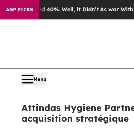
Around 40%. Well, it Didn’t
As war With Iran Dr
AGP PICKS
Menu
Attindas Hygiene Partne
acquisition stratégique