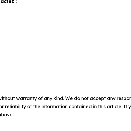
actez :
without warranty of any kind. We do not accept any responsib
r reliability of the information contained in this article. I
 above.