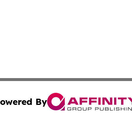
owered By
ubmit Press Release
Terms & Conditions
Copyright/DMCA