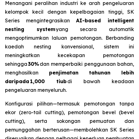
Menangani peralihan industri ke arah pengeluaran
kelompok kecil dengan kepelbagaian tinggi, SK
Series mengintegrasikan
AI-based intelligent
nesting system
yang secara automatik
mengoptimumkan laluan pemotongan. Berbanding
kaedah nesting konvensional, sistem ini
meningkatkan kecekapan pemotongan
sehingga
30%
dan memperbaiki penggunaan bahan,
menghasilkan
penjimatan tahunan lebih
daripada 1,000 tiub
di bawah keadaan
pengeluaran menyeluruh.
Konfigurasi pilihan—termasuk pemotongan tanpa
ekor (zero-tail cutting), pemotongan bevel (bevel
cutting), serta sokongan pemuatan dan
pemunggahan berterusan—membolehkan SK Series
disesuaikan dengan pelbagai keperluan pembuatan