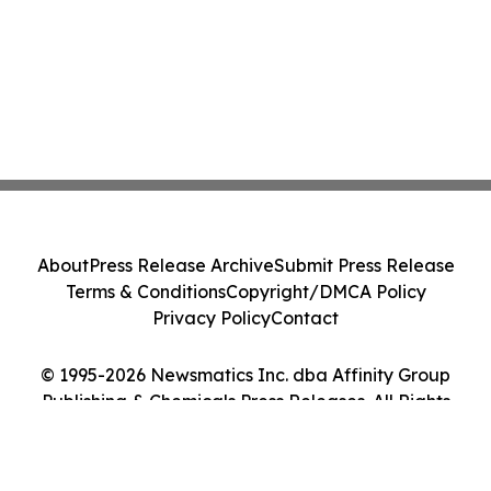
About
Press Release Archive
Submit Press Release
Terms & Conditions
Copyright/DMCA Policy
Privacy Policy
Contact
© 1995-2026 Newsmatics Inc. dba Affinity Group
Publishing & Chemicals Press Releases. All Rights
Reserved.
Cookie Settings / Your Privacy Choices