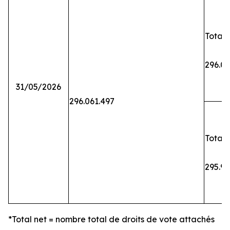
Total 
296.06
31/05/2026
296.061.497
Total 
295.9
*Total net = nombre total de droits de vote attachés