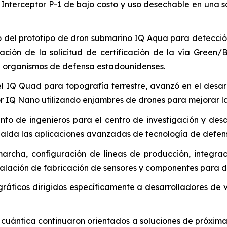
Interceptor P-1 de bajo costo y uso desechable en una so
o del prototipo de dron submarino IQ Aqua para detecció
tación de la solicitud de certificación de la vía Gree
 de organismos de defensa estadounidenses.
l IQ Quad para topografía terrestre, avanzó en el desar
or IQ Nano utilizando enjambres de drones para mejorar la 
nto de ingenieros para el centro de investigación y desa
alda las aplicaciones avanzadas de tecnología de defens
archa, configuración de líneas de producción, integrac
nstalación de fabricación de sensores y componentes para 
gráficos dirigidos específicamente a desarrolladores de
n cuántica continuaron orientados a soluciones de próxi