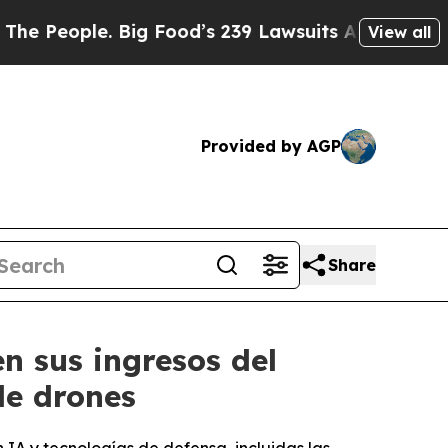
Big Food’s 239 Lawsuits Against Life-Saving Poli
View all
Provided by AGP
Share
n sus ingresos del
de drones