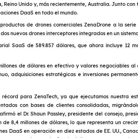
 Reino Unido y, más recientemente, Australia. Junto con t
icaciones DaaS en todo el mundo.
s productos de drones comerciales ZenaDrone a la serie
os nuevos drones interceptores integrados en un sistema
rial SaaS de 589.857 dólares, que ahora incluye 12 ma
nes de dólares en efectivo y valores negociables al cie
inuo, adquisiciones estratégicas e inversiones permanen
re récord para ZenaTech, ya que ejecutamos nuestra es
entados con bases de clientes consolidadas, migrándo
irmó el Dr. Shaun Passley, presidente del consejo, presi
on de 8,4 millones de dólares, lo que representa un crec
ones DaaS en operación en diez estados de EE. UU., Canad