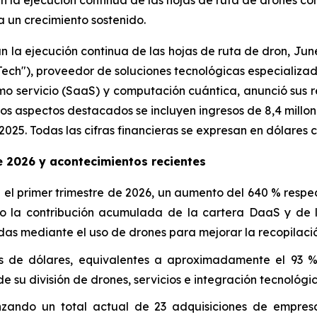
n la ejecución continua de las hojas de ruta de drones con
 un crecimiento sostenido.
an la ejecución continua de las hojas de ruta de dron, J
h"), proveedor de soluciones tecnológicas especializado e
 servicio (SaaS) y computación cuántica, anunció sus res
 los aspectos destacados se incluyen ingresos de 8,4 millo
25. Todas las cifras financieras se expresan en dólares 
e 2026 y acontecimientos recientes
n el primer trimestre de 2026, un aumento del 640 % respec
ndo la contribución acumulada de la cartera DaaS y de 
das mediante el uso de drones para mejorar la recopilaci
 de dólares, equivalentes a aproximadamente el 93 % d
e su división de drones, servicios e integración tecnológic
zando un total actual de 23 adquisiciones de empresas