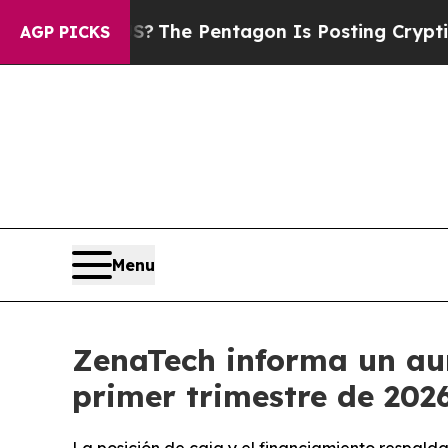
 US?
The Pentagon Is Posting Cryptic Biblical Me
AGP PICKS
Menu
ZenaTech informa un aum
primer trimestre de 202