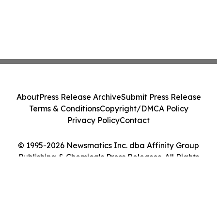
About
Press Release Archive
Submit Press Release
Terms & Conditions
Copyright/DMCA Policy
Privacy Policy
Contact
© 1995-2026 Newsmatics Inc. dba Affinity Group
Publishing & Chemicals Press Releases. All Rights
Reserved.
Cookie Settings / Your Privacy Choices